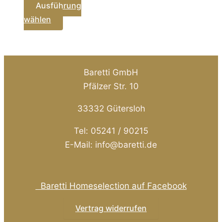
Ausführung
Dieses
wählen
Produkt
weist
mehrere
Baretti GmbH
Varianten
Pfälzer Str. 10
auf.
Die
33332 Gütersloh
Optionen
können
Tel: 05241 / 90215
auf
E-Mail: info@baretti.de
der
Produktseite
gewählt
Baretti Homeselection auf Facebook
werden
Vertrag widerrufen