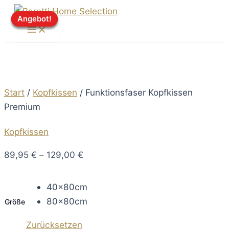
Zum
Angebot!
Angebot!
Angebot!
Angebot!
Inhalt
Main
Menu
springen
Start
/
Kopfkissen
/ Funktionsfaser Kopfkissen
Premium
Kopfkissen
89,95
€
–
129,00
€
40x80cm
80x80cm
Größe
Zurücksetzen