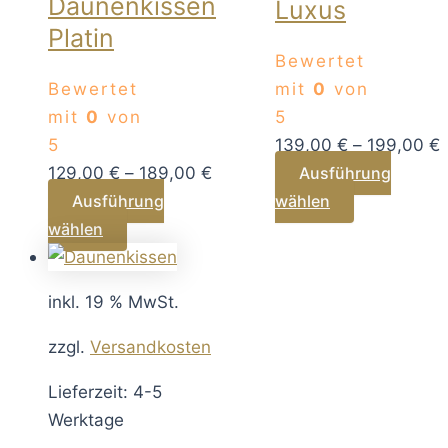
Daunenkissen
Luxus
Platin
Bewertet
Bewertet
mit
0
von
mit
0
von
5
5
139,00
€
–
199,00
€
129,00
€
–
189,00
€
Ausführung
Dieses
Ausführung
wählen
Dieses
Produkt
wählen
Produkt
weist
weist
mehrere
inkl. 19 % MwSt.
mehrere
Varianten
Varianten
auf.
zzgl.
Versandkosten
auf.
Die
Lieferzeit: 4-5
Die
Optionen
Werktage
Optionen
können