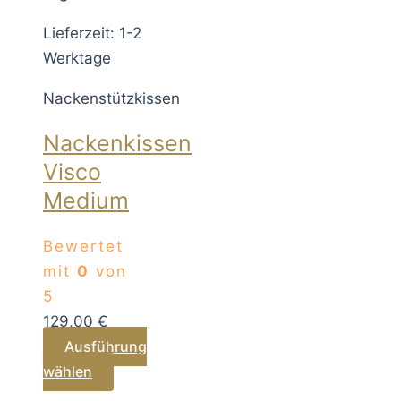
Die
Lieferzeit: 1-2
Optionen
Werktage
können
auf
Nackenstützkissen
der
Produktseite
Nackenkissen
gewählt
Visco
werden
Medium
Bewertet
mit
0
von
5
129,00
€
Ausführung
Dieses
wählen
Produkt