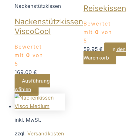
Nackenstützkissen
Reisekissen
Nackenstützkissen
Bewertet
ViscoCool
mit
0
von
5
Bewertet
59,95
€
In den
mit
0
von
Warenkorb
5
169,00
€
Ausführung
Dieses
wählen
Produkt
weist
mehrere
inkl. MwSt.
Varianten
auf.
zzgl.
Versandkosten