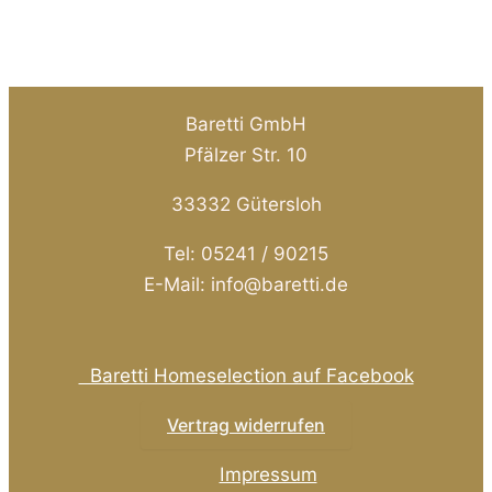
weist
mehrere
Varianten
auf.
Baretti GmbH
Die
Pfälzer Str. 10
Optionen
33332 Gütersloh
können
auf
Tel: 05241 / 90215
der
E-Mail: info@baretti.de
Produktseite
gewählt
werden
Baretti Homeselection auf Facebook
Vertrag widerrufen
Impressum