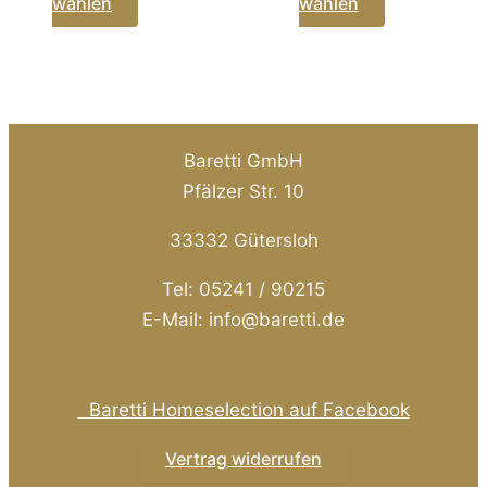
Dieses
Dieses
wählen
wählen
Produkt
Produkt
weist
weist
mehrere
mehrere
Varianten
Varianten
auf.
auf.
Baretti GmbH
Die
Die
Pfälzer Str. 10
Optionen
Optionen
33332 Gütersloh
können
können
auf
auf
Tel: 05241 / 90215
der
der
E-Mail: info@baretti.de
Produktseite
Produktseit
gewählt
gewählt
werden
werden
Baretti Homeselection auf Facebook
Vertrag widerrufen