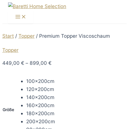
Zum
Inhalt
Main
Menu
springen
Start
/
Topper
/ Premium Topper Viscoschaum
Topper
449,00
€
–
899,00
€
100x200cm
120x200cm
140x200cm
160x200cm
Größe
180x200cm
200x200cm